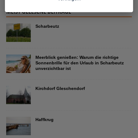
MEIST GELESENE BEITRÄGE
Scharbeutz
Meerblick genießen: Warum die richtige
Sonnenbrille für den Urlaub in Scharbeutz
unverzichtbar ist
Kirchdorf Gleschendorf
Haffkrug