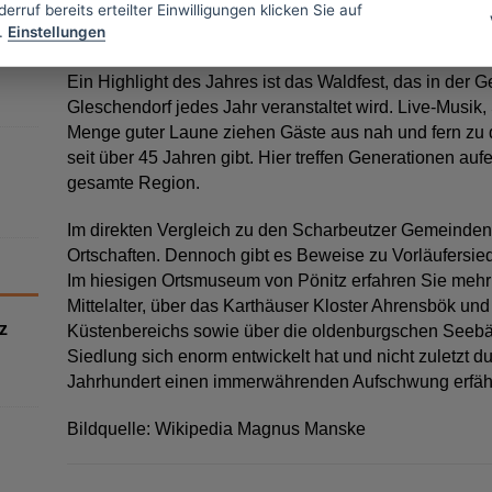
erruf bereits erteilter Einwilligungen klicken Sie auf
Pönitzer Waldfest und Dorfmuseum
.
Einstellungen
Ein Highlight des Jahres ist das Waldfest, das in der
Gleschendorf jedes Jahr veranstaltet wird. Live-Musik,
Menge guter Laune ziehen Gäste aus nah und fern zu di
seit über 45 Jahren gibt. Hier treffen Generationen au
gesamte Region.
Im direkten Vergleich zu den Scharbeutzer Gemeinden 
Ortschaften. Dennoch gibt es Beweise zu Vorläufersiedl
Im hiesigen Ortsmuseum von Pönitz erfahren Sie mehr
Mittelalter, über das Karthäuser Kloster Ahrensbök un
z
Küstenbereichs sowie über die oldenburgschen Seebäde
Siedlung sich enorm entwickelt hat und nicht zuletzt d
Jahrhundert einen immerwährenden Aufschwung erfähr
Bildquelle: Wikipedia Magnus Manske