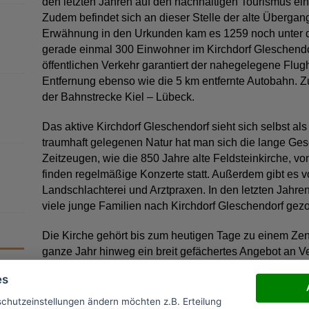
den letzten Jahren auf den nachhaltigen Tourismus einge
Zudem befindet sich an dieser Stelle der alte Übergan
Erwähnung in den Urkunden kam es 1259 noch unter
gerade einmal 300 Einwohner im Kirchdorf Gleschendo
öffentlichen Verkehr garantiert der nahegelegene Flu
Entfernung ebenso wie die 5 km entfernte Autobahn. Zu
der Bahnstrecke Kiel – Lübeck.
Das aktive Kirchdorf Gleschendorf sieht sich selbst als 
traumhaft gelegenen Natur hat man sich die lange Ges
Zeitzeugen, wie die 850 Jahre alte Feldsteinkirche, v
finden regelmäßige Konzerte statt. Außerdem gibt es vo
Landschlachterei und Arztpraxen. In den letzten Jahr
viele junge Familien nach Kirchdorf Gleschendorf gez
Die Kirche gehört bis zum heutigen Tage zu einem Ze
ganze Jahr hinweg ein breit gefächertes Angebot an 
man mit den Urlaubern und Gästen den Weg in die Zuk
z
es
unterhaltsame Angebote schaffen. So ist Kirchdorf Gles
Dorfleben, das noch heute Berechtigung neben den de
schutzeinstellungen ändern möchten z.B. Erteilung