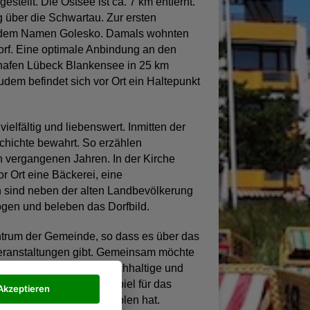
stellt. Die Ostsee ist ca. 7 km entfernt.
g über die Schwartau. Zur ersten
 dem Namen Golesko. Damals wohnten
rf. Eine optimale Anbindung an den
ghafen Lübeck Blankensee in 25 km
dem befindet sich vor Ort ein Haltepunkt
vielfältig und liebenswert. Inmitten der
chichte bewahrt. So erzählen
on vergangenen Jahren. In der Kirche
r Ort eine Bäckerei, eine
en sind neben der alten Landbevölkerung
ogen und beleben das Dorfbild.
ntrum der Gemeinde, so dass es über das
Veranstaltungen gibt. Gemeinsam möchte
unft gehen und viele nachhaltige und
chendorf ein gutes Beispiel für das
Akzeptieren
utschlandweiten Metropolen hat.