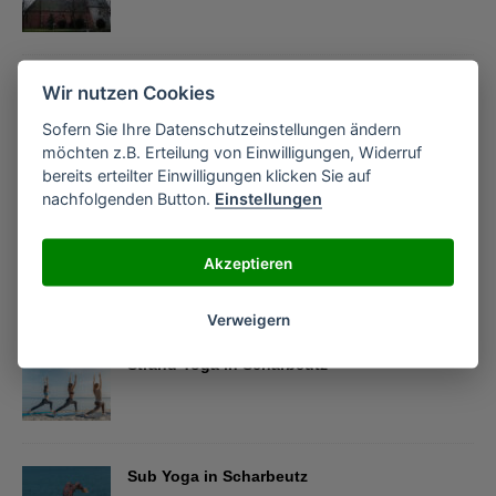
Haffkrug
Wir nutzen Cookies
Sofern Sie Ihre Datenschutzeinstellungen ändern
möchten z.B. Erteilung von Einwilligungen, Widerruf
bereits erteilter Einwilligungen klicken Sie auf
nachfolgenden Button.
Einstellungen
Wulfsdorf
Akzeptieren
SCHARBEUTZ WISSEN
Verweigern
Strand Yoga in Scharbeutz
Sub Yoga in Scharbeutz