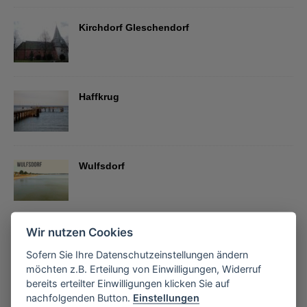
Kirchdorf Gleschendorf
Haffkrug
Wulfsdorf
Wir nutzen Cookies
SCHARBEUTZ WISSEN
Sofern Sie Ihre Datenschutzeinstellungen ändern
Strand Yoga in Scharbeutz
möchten z.B. Erteilung von Einwilligungen, Widerruf
bereits erteilter Einwilligungen klicken Sie auf
nachfolgenden Button.
Einstellungen