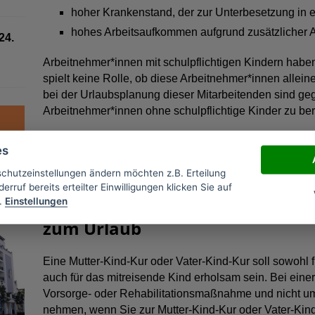
hoher Krankenstand, der zur Unterbesetzung in ei
hohes Arbeitsaufkommen aufgrund zusätzlicher A
24.
Arbeitnehmer*innen mit schulpflichtigen Kindern habe
spielt keine Rolle, ob diese Arbeitnehmer*innen allein
bei der Urlaubsplanung dieser Mitarbeitenden sind 
Arbeitnehmer*innen ohne schulpflichtige Kinder zu ber
Tipp:
Reichen Sie möglichst frühzeitig Ihren Urlaubsan
es
in den Schulferien Urlaub nehmen möchten. Gibt es in
können Sie mit ihm abstimmen, dass Sie nur in den 
schutzeinstellungen ändern möchten z.B. Erteilung
erruf bereits erteilter Einwilligungen klicken Sie auf
Mutter-Kind-Kur oder Vater-Kind
.
Einstellungen
zum Urlaub
Eine Mutter-Kind-Kur oder Vater-Kind-Kur soll sowohl für
auch für das mitreisende Kind erholsam sein. Bei eine
Vorsorge- oder Rehabilitationsmaßnahme und nicht um
nehmen, wenn Sie zur Mutter-Kind-Kur oder Vater-Kin