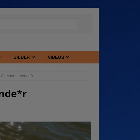
BILDER
VIDEOS
 Alleinerziehende*r
ende*r