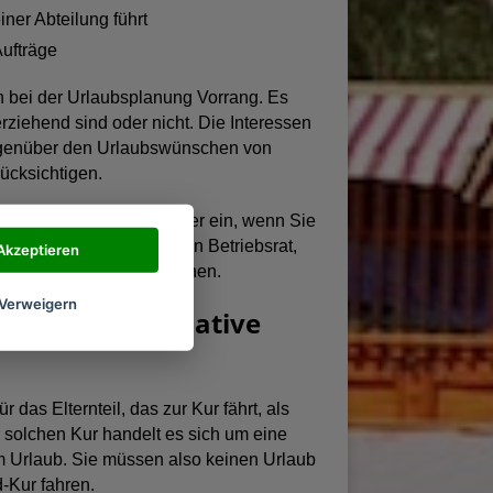
ner Abteilung führt
ufträge
n bei der Urlaubsplanung Vorrang. Es
erziehend sind oder nicht. Die Interessen
gegenüber den Urlaubswünschen von
ücksichtigen.
trag bei Ihrem Arbeitgeber ein, wenn Sie
 Ihrem Unternehmen einen Betriebsrat,
Akzeptieren
Ferien Urlaub nehmen können.
Verweigern
-Kur als Alternative
 das Elternteil, das zur Kur fährt, als
r solchen Kur handelt es sich um eine
 Urlaub. Sie müssen also keinen Urlaub
d-Kur fahren.