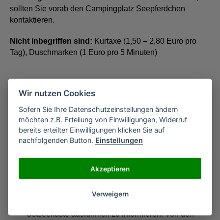
sollten Sie vorab den Campingplatz Seepferdchen
kontaktieren.
Nicht inbegriffen sind:
Kurtaxe (1,50 – 2,80 Euro pro
Tag), Duschmarken (1 Euro pro 5 Minuten)
Wir nutzen Cookies
Sofern Sie Ihre Datenschutzeinstellungen ändern
möchten z.B. Erteilung von Einwilligungen, Widerruf
bereits erteilter Einwilligungen klicken Sie auf
nachfolgenden Button.
Einstellungen
Über Andreas Kirchner
119 Artikel
Akzeptieren
Andreas Kirchner ist der Herausgeber des Online
Magazins scharbeutz-magazin.de - Unser Ziele ist es
Verweigern
Urlauber rund um den Ort Scharbeutz sowie die
Ostseeküste ausführlich zu informieren. Von den