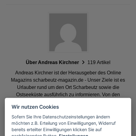
Über Andreas Kirchner
119 Artikel
Andreas Kirchner ist der Herausgeber des Online
Magazins scharbeutz-magazin.de - Unser Ziele ist es
Urlauber rund um den Ort Scharbeutz sowie die
Ostseeküste ausführlich zu informieren. Von den
beliebtesten Ausflugsziele bis hin zu den besten
Wir nutzen Cookies
Ferienwohnungen. Unser Ziel ist es, Sie bestmöglich
rund um Scharbeutz zu informieren.
Sofern Sie Ihre Datenschutzeinstellungen ändern
möchten z.B. Erteilung von Einwilligungen, Widerruf
bereits erteilter Einwilligungen klicken Sie auf
nachfolgenden Button.
Einstellungen