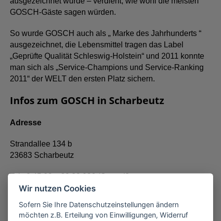
ausgezeichnet wurde – verdient, wie wohl die meisten
GOSCH-Gäste sagen würden.
So wurde GOSCH auch als „ Marke des Jahrhunderts “
ausgezeichnet, die Lebensmittel tragen das Label
„Geprüfte Qualität Schleswig-Holstein“ und 2011 konnte
man sich als „Service-Champions und Service-Ranking
2011“ der WELT den ersten Platz sichern.
Infos zum GOSCH in Scharbeutz
Adresse
Strandallee 134 b
23683 Scharbeutz
Tel.: 0 45 03 – 89 80 986 (Ortstarif)
Wir nutzen Cookies
E-Mail: scharbeutz@gosch.de
Sofern Sie Ihre Datenschutzeinstellungen ändern
Öffnungszeiten
möchten z.B. Erteilung von Einwilligungen, Widerruf