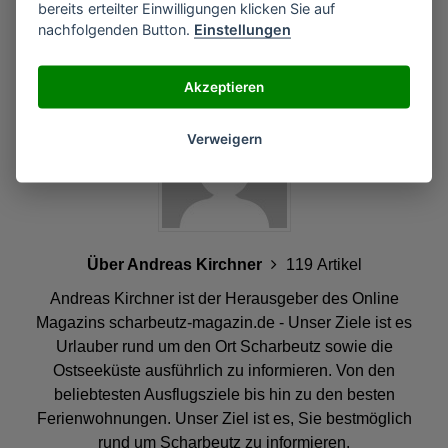
bereits erteilter Einwilligungen klicken Sie auf
Montag bis Freitag: 12 Uhr bis Feierabend
nachfolgenden Button.
Einstellungen
Samstag und Sonntag: 11 Uhr bis Feierabend
Akzeptieren
Verweigern
Über Andreas Kirchner
119 Artikel
Andreas Kirchner ist der Herausgeber des Online
Magazins scharbeutz-magazin.de - Unser Ziele ist es
Urlauber rund um den Ort Scharbeutz sowie die
Ostseeküste ausführlich zu informieren. Von den
beliebtesten Ausflugsziele bis hin zu den besten
Ferienwohnungen. Unser Ziel ist es, Sie bestmöglich
rund um Scharbeutz zu informieren.